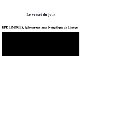
Le verset du jour
EPE LIMOGES, église protestante évangélique de Limoges
Nos partenaires
Politique de confidentialité
Termes et conditions