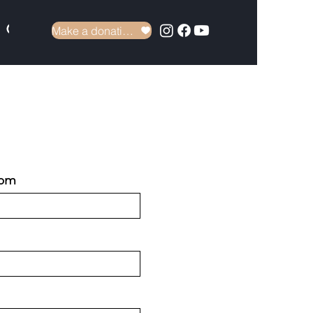
Make a donation
om