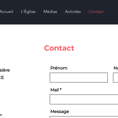
Accueil
L'Église
Médias
Activités
Contact
Contact
Prénom
N
sière
CE
Mail
Message
m